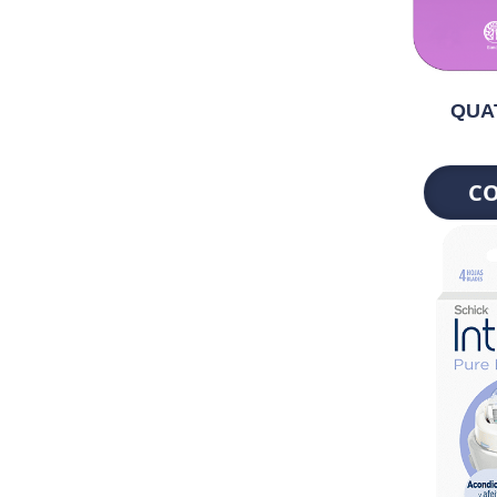
QUA
C