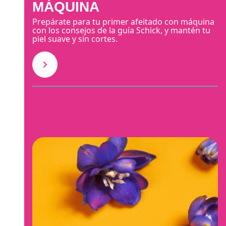
MÁQUINA
Prepárate para tu primer afeitado con máquina
con los consejos de la guía Schick, y mantén tu
piel suave y sin cortes.