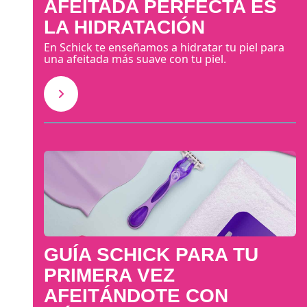
AFEITADA PERFECTA ES
LA HIDRATACIÓN
En Schick te enseñamos a hidratar tu piel para
una afeitada más suave con tu piel.
GUÍA SCHICK PARA TU
PRIMERA VEZ
AFEITÁNDOTE CON