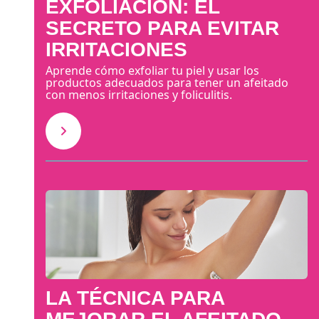
EXFOLIACIÓN: EL
SECRETO PARA EVITAR
IRRITACIONES
Aprende cómo exfoliar tu piel y usar los
productos adecuados para tener un afeitado
con menos irritaciones y foliculitis.
LA TÉCNICA PARA