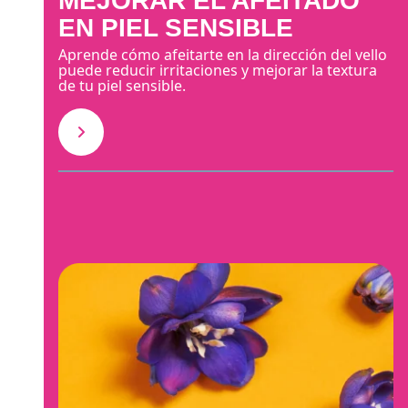
MEJORAR EL AFEITADO
EN PIEL SENSIBLE
Aprende cómo afeitarte en la dirección del vello
puede reducir irritaciones y mejorar la textura
de tu piel sensible.