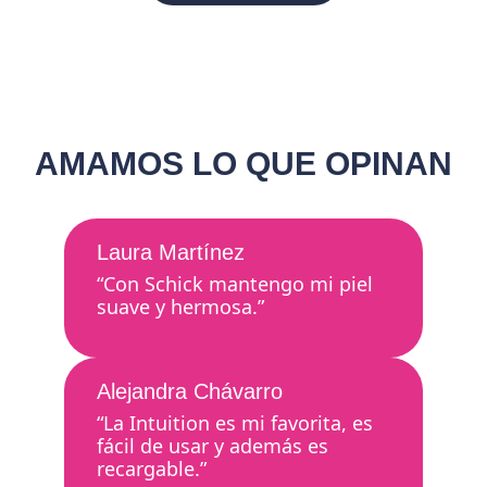
AMAMOS LO QUE OPINAN
Laura Martínez
“Con Schick mantengo mi piel
suave y hermosa.”
Alejandra Chávarro
“La Intuition es mi favorita, es
fácil de usar y además es
recargable.”