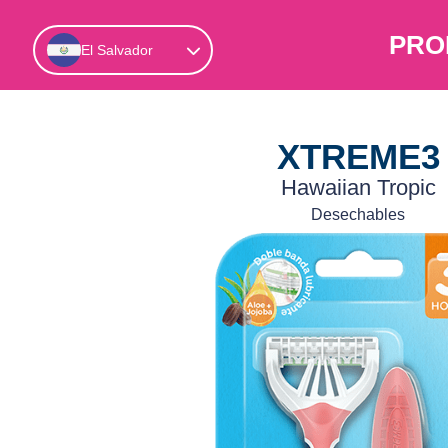
PRO
El Salvador
XTREME3
Hawaiian Tropic
Desechables